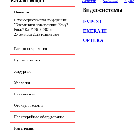
Каталог общий
Главная
→
Каталог
→
Пуль
Видеосистемы
Новости
Научно-практическая конференция
EVIS X1
"Оперативная колоноскопия: Кому?
Когда? Как?" 26.09.2025 г.
EXERA III
26 сентября 2025 года на базе
СПБ ГБУЗ КБ Святителя Луки
OPTERA
состоится научно-практическая
Гастроэнтерология
конференция
«Оперативная
колоноскопия: Кому? Когда? Как?
Периоперационная тактика и стратегия
Пульмонология
наблюдения».
Хирургия
Урология
Гинекология
Отоларингология
Периферийное оборудование
Интеграция