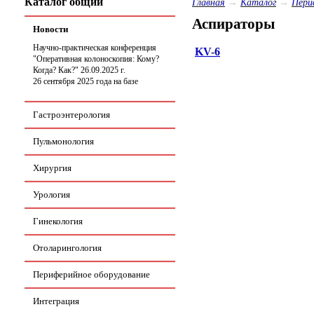
Каталог общий
Главная
→
Каталог
→
Пери
Аспираторы
Новости
Научно-практическая конференция
KV-6
"Оперативная колоноскопия: Кому?
Когда? Как?" 26.09.2025 г.
26 сентября 2025 года на базе
СПБ ГБУЗ КБ Святителя Луки
состоится научно-практическая
Гастроэнтерология
конференция
«Оперативная
колоноскопия: Кому? Когда? Как?
Периоперационная тактика и стратегия
Пульмонология
наблюдения».
Хирургия
Урология
Гинекология
Отоларингология
Периферийное оборудование
Интеграция